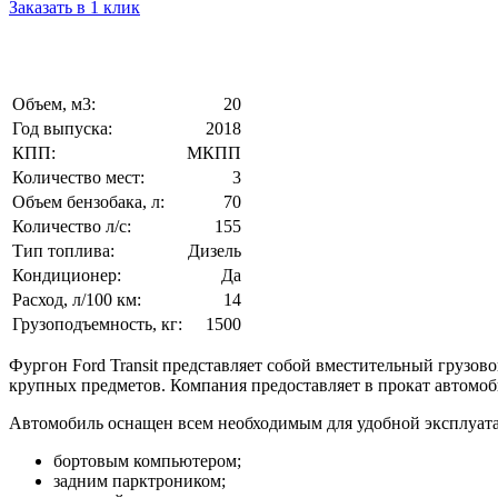
Заказать в 1 клик
Объем, м3:
20
Год выпуска:
2018
КПП:
МКПП
Количество мест:
3
Объем бензобака, л:
70
Количество л/с:
155
Тип топлива:
Дизель
Кондиционер:
Да
Расход, л/100 км:
14
Грузоподъемность, кг:
1500
Фургон Ford Transit представляет собой вместительный грузов
крупных предметов. Компания предоставляет в прокат автомоб
Автомобиль оснащен всем необходимым для удобной эксплуат
бортовым компьютером;
задним парктроником;