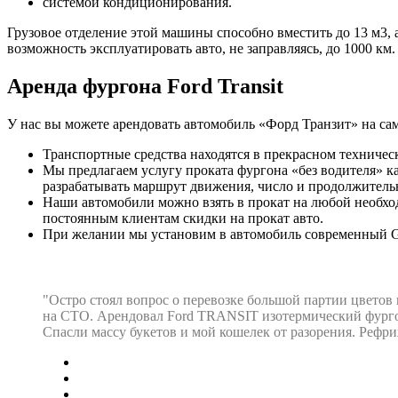
системой кондиционирования.
Грузовое отделение этой машины способно вместить до 13 м3, а 
возможность эксплуатировать авто, не заправляясь, до 1000 км.
Аренда фургона Ford Transit
У нас вы можете арендовать автомобиль «Форд Транзит» на са
Транспортные средства находятся в прекрасном техническ
Мы предлагаем услугу проката фургона «без водителя» к
разрабатывать маршрут движения, число и продолжительн
Наши автомобили можно взять в прокат на любой необх
постоянным клиентам скидки на прокат авто.
При желании мы установим в автомобиль современный GP
"Остро стоял вопрос о перевозке большой партии цветов
на СТО. Арендовал Ford TRANSIT изотермический фургон
Спасли массу букетов и мой кошелек от разорения. Рефр