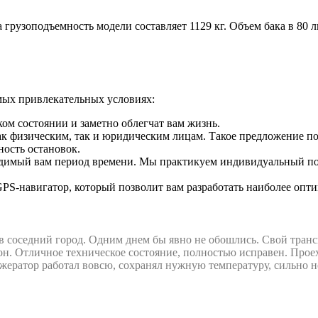
грузоподъемность модели составляет 1129 кг. Объем бака в 80 ли
мых привлекательных условиях:
ом состоянии и заметно облегчат вам жизнь.
ак физическим, так и юридическим лицам. Такое предложение по
ость остановок.
одимый вам период времени. Мы практикуем индивидуальный по
S-навигатор, который позволит вам разработать наиболее опт
 в соседний город. Одним днем бы явно не обошлись. Свой тран
. Отличное техническое состояние, полностью исправен. Проеха
ижератор работал вовсю, сохранял нужную температуру, сильно н