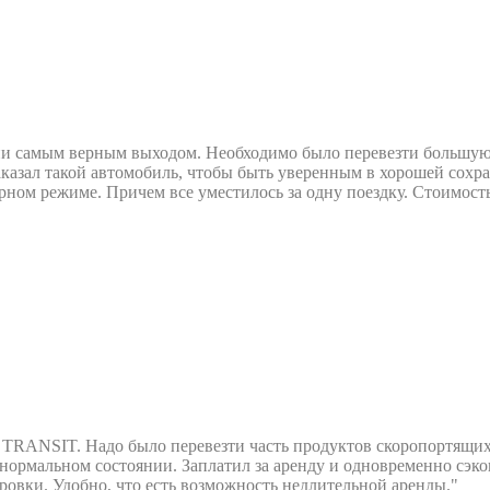
ии самым верным выходом. Необходимо было перевезти большую
казал такой автомобиль, чтобы быть уверенным в хорошей сохра
рном режиме. Причем все уместилось за одну поездку. Стоимост
d TRANSIT. Надо было перевезти часть продуктов скоропортящих
 нормальном состоянии. Заплатил за аренду и одновременно сэк
ировки. Удобно, что есть возможность недлительной аренды."